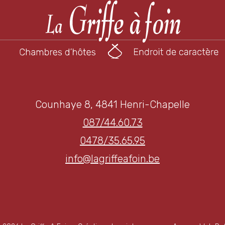
Counhaye 8, 4841 Henri-Chapelle
087/44.60.73
0478/35.65.95
info@lagriffeafoin.be